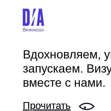
ДНК бренда
Вдохновляем, 
Диджитал старт
запускаем. Виз
ЛЕГО-презента
вместе с нами.
Дизайн-подпис
Прочитать
Прочитать