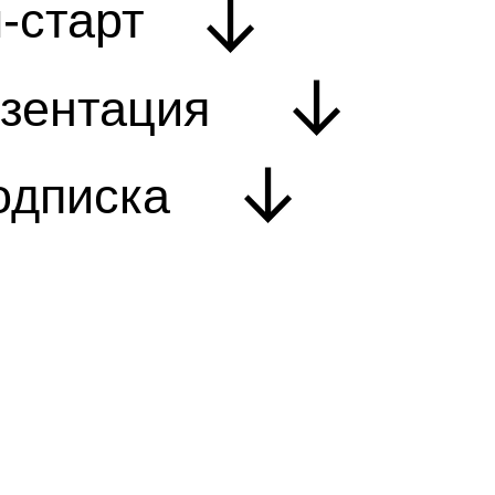
-старт
зентация
одписка