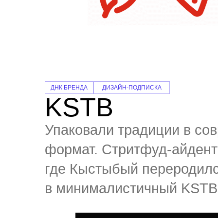
ДНК БРЕНДА
ДИЗАЙН-ПОДПИСКА
KSTB
Упаковали традиции в со
формат. Стритфуд-айдент
где Кыстыбый переродил
в минималистичный KSTB