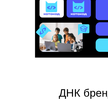
66
ДНК брен
: