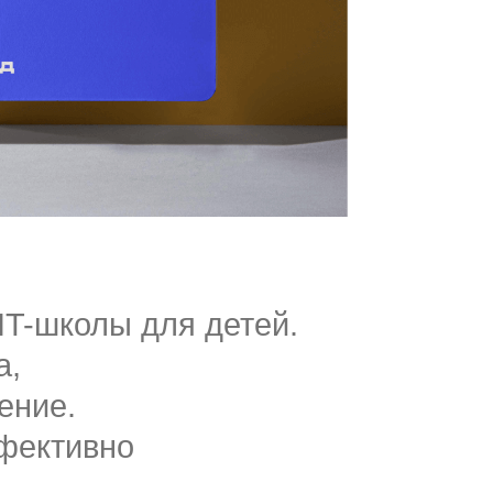
IT-школы для детей.
а,
ение.
фективно