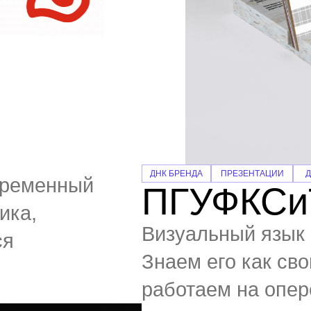
ДНК БРЕНДА
ПРЕЗЕНТАЦИИ
Д
временный
ПГУФКСи
ика,
Визуальный язык 
ся
Знаем его как св
работаем на опер